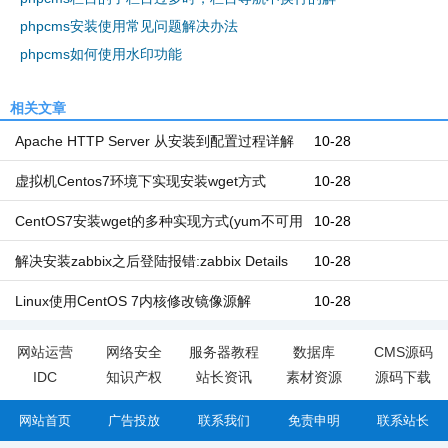
phpcms安装使用常见问题解决办法
phpcms如何使用水印功能
相关文章
Apache HTTP Server 从安装到配置过程详解
10-28
虚拟机Centos7环境下实现安装wget方式
10-28
CentOS7安装wget的多种实现方式(yum不可用
10-28
的情况下)
解决安装zabbix之后登陆报错:zabbix Details
10-28
Cannot connect to the database. No such file
Linux使用CentOS 7内核修改镜像源解
10-28
or
决“Could not resolve host:
网站运营
网络安全
服务器教程
数据库
CMS源码
IDC
知识产权
站长资讯
素材资源
源码下载
mirrorlist.centos.org;未知的错误“问题
网站首页
广告投放
联系我们
免责申明
联系站长