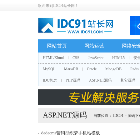
欢迎来到IDC91站长网！
网站首页
网站运营
网络安
HTML/Xhtml
CSS
JavaScript
HTML5
安
MySQL
MariaDB
Oracle
MongoDB
Redis
IDC机房
PHP源码
ASP.NET源码
其它源码
ASP.NET源码
当前位置：
IDC91
>
源码下
dedecms营销型织梦手机站模板