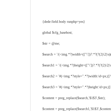
{dede:field.body runphp=yes}
global $cfg_basehost;
$str = @me;
$search = '/(<img.*?)width=(["\'])?.*?(?(2)\2|\s)
$search1 = '/(<img.*?)height=(["\'])?.*?(?(2)\2|\
$search2 = '#(<img.*?style=".*?)width:\d+px;([^
$search3 = '#(<img.*?style=".*?)height:\d+px;([
$content = preg_replace($search,'$1$3',$str);
$content = preg_replace($search1,'$1$3',$conten