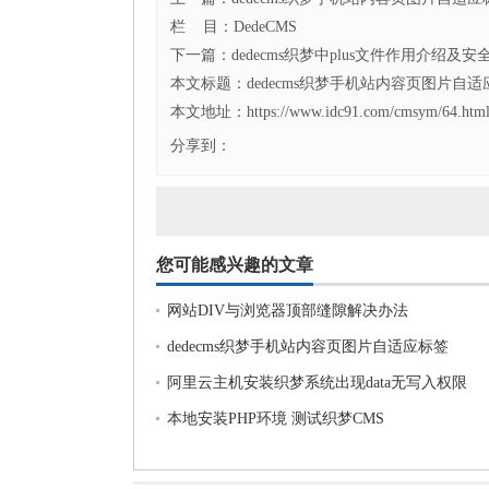
栏 目：
DedeCMS
下一篇：dedecms织梦中plus文件作用介绍及安
本文标题：
dedecms织梦手机站内容页图片自
本文地址：https://www.idc91.com/cmsym/64.htm
分享到：
您可能感兴趣的文章
网站DIV与浏览器顶部缝隙解决办法
dedecms织梦手机站内容页图片自适应标签
阿里云主机安装织梦系统出现data无写入权限
本地安装PHP环境 测试织梦CMS