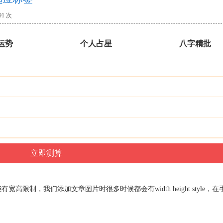
91 次
运势
个人占星
八字精批
限制，我们添加文章图片时很多时候都会有width height style，在