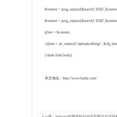
$content = preg_replace($search2,'$1$2',$conten
$content = preg_replace($search3,'$1$2',$conten
@me = $content;
//@me = str_replace('/uploads/allimg/', $c
{/dede:field.body}
本文地址：http://www.baidu.com/
上一篇：dedecms织梦手机站内容页图片自适应