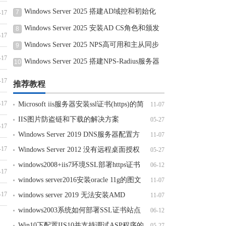
文教程
Windows Server 2025 搭建AD域控和初始化
7
-17
Windows Server 2025 安装AD CS角色和颁发
8
-17
证书
Windows Server 2025 NPS高可用和主从同步
9
-17
的实现
Windows Server 2025 搭建NPS-Radius服务器
10
的步骤
-17
推荐教程
-17
Microsoft iis服务器安装ssl证书(https)的简
11-07
单方法
IIS图片防盗链和下载的解决方案
05-27
-17
Windows Server 2019 DNS服务器配置方
11-07
-17
法(入门篇)
Windows Server 2012 没有远程桌面授权
05-27
服务器可以提供许可证，远程会话被中
windows2008+iis7环境SSL部署https证书
06-12
-17
windows server2016安装oracle 11g的图文
11-07
-17
教程
windows server 2019 无法安装AMD
11-07
Radeon RX 6600 XT
windows2003系统如何部署SSL证书站点
06-12
https访问
Win10下配置IIS10并支持调试ASP程序的
05-27